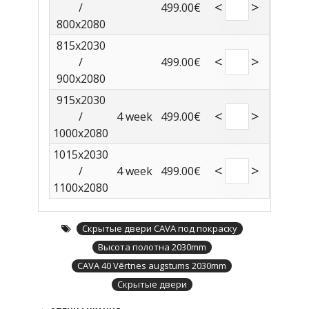
<
>
/
499.00€
800x2080
815x2030
<
>
/
499.00€
900x2080
915x2030
<
>
/
4 week
499.00€
1000x2080
1015x2030
<
>
/
4 week
499.00€
1100x2080
Скрытые двери CAVA под покраску
Высота полотна 2030mm
CAVA 40 Vērtnes augstums 2030mm
Скрытые двери