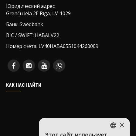
Юридический адрес:
Grenču iela 2E Rīga, LV-1029
Банк: Swedbank
BIC / SWIFT: HABALV22
Номер счета: LV40HABA0551044260009
КАК НАС НАЙТИ
×
Этот сайт использует