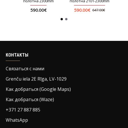
00mm
полотна 2300mm
полотна 2101-2300mm
пол
590.00€
590.00€
6
0€
647.00€
КОНТАКТЫ
Связаться с нами
Grenču iela 2E Rīga, LV-1029
Как добраться (Google Maps)
Как добраться (Waze)
+371 27 887 885
WhatsApp