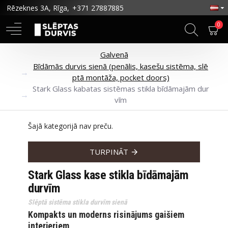
Rēzeknes 3A, Rīga,
+371 27887885
0
Galvenā
Bīdāmās durvis sienā (penālis, kasešu sistēma, slē
ptā montāža, pocket doors)
Stark Glass kabatas sistēmas stikla bīdāmajām dur
vīm
Šajā kategorijā nav preču.
TURPINĀT
Stark Glass kase stikla bīdāmajām
durvīm
Slēptā sistēma stikla durvīm sienā
Kompakts un moderns risinājums gaišiem
interjeriem