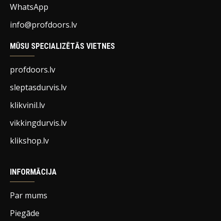
WhatsApp
info@profdoors.lv
MŪSU SPECIALIZĒTĀS VIETNES
profdoors.lv
sleptasdurvis.lv
klikvinil.lv
vikkingdurvis.lv
klikshop.lv
INFORMĀCIJA
Par mums
Piegāde