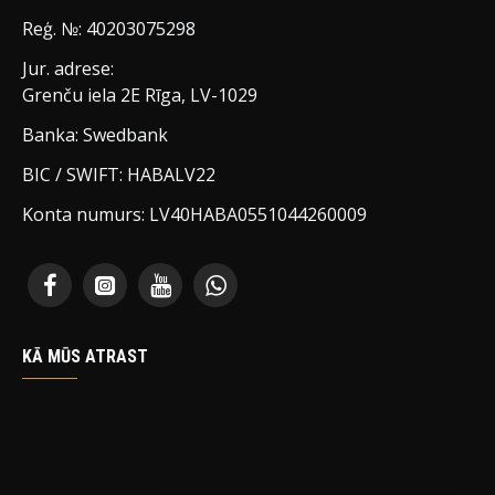
Reģ. №: 40203075298
Jur. adrese:
Grenču iela 2E Rīga, LV-1029
Banka: Swedbank
BIC / SWIFT: HABALV22
Konta numurs: LV40HABA0551044260009
KĀ MŪS ATRAST