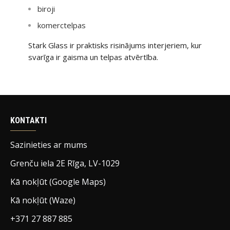
biroji
komerctelpas
Stark Glass ir praktisks risinājums interjeriem, kur
svarīga ir gaisma un telpas atvērtība.
KONTAKTI
Sazinieties ar mums
Grenču iela 2E Rīga, LV-1029
Kā nokļūt (Google Maps)
Kā nokļūt (Waze)
+371 27 887 885