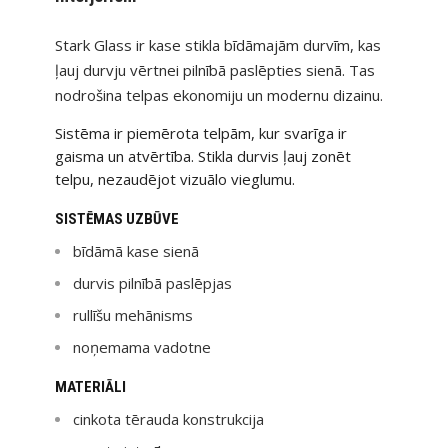
Stark Glass ir kase stikla bīdāmajām durvīm, kas
ļauj durvju vērtnei pilnībā paslēpties sienā. Tas
nodrošina telpas ekonomiju un modernu dizainu.
Sistēma ir piemērota telpām, kur svarīga ir
gaisma un atvērtība. Stikla durvis ļauj zonēt
telpu, nezaudējot vizuālo vieglumu.
SISTĒMAS UZBŪVE
bīdāmā kase sienā
durvis pilnībā paslēpjas
rullīšu mehānisms
noņemama vadotne
MATERIĀLI
cinkota tērauda konstrukcija