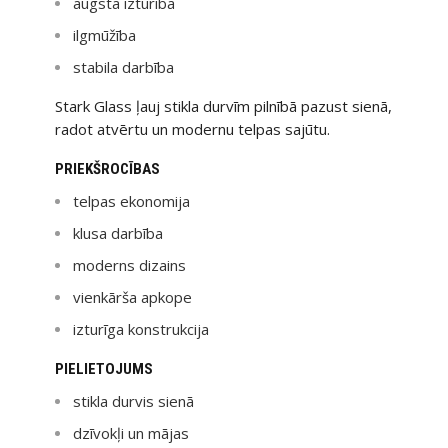
augsta izturība
ilgmūžība
stabila darbība
Stark Glass ļauj stikla durvīm pilnībā pazust sienā,
radot atvērtu un modernu telpas sajūtu.
PRIEKŠROCĪBAS
telpas ekonomija
klusa darbība
moderns dizains
vienkārša apkope
izturīga konstrukcija
PIELIETOJUMS
stikla durvis sienā
dzīvokļi un mājas