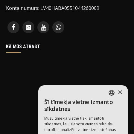
Konta numurs: LV40HABA0551044260009
KĀ MŪS ATRAST
×
Šī tīmekļa vietne izmanto
LATVIAN
sīkdatnes
RUSSIAN
Mūsu tīmekļa vietnē tiek izmantoti
sīkdatnes, lai uzlabotu vietnes tehnisku
ENGLISH
darbību, analizētu vietnes izmantošanas