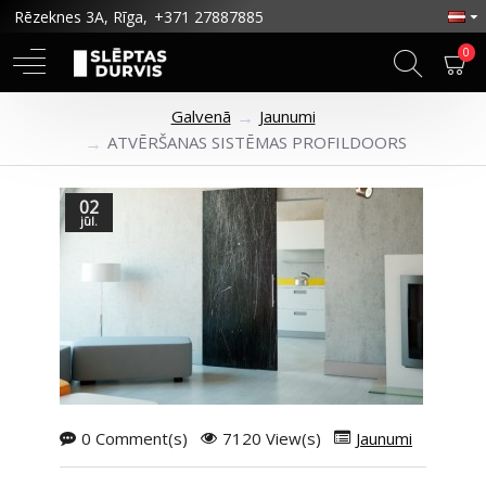
Rēzeknes 3A, Rīga,
+371 27887885
0
Galvenā
Jaunumi
ATVĒRŠANAS SISTĒMAS PROFILDOORS
02
jūl.
0 Comment(s)
7120 View(s)
Jaunumi